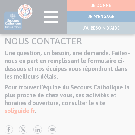
Menu
JE DONNE
latérale
JE M'ENGAGE
J'AI BESOIN D'AIDE
Aller
NOUS CONTACTER
au
contenu
Une question, un besoin, une demande. Faites-
Texte
principal
nous en part en remplissant le formulaire ci-
dessous et nos équipes vous répondront dans
les meilleurs délais.
Pour trouver l'équipe du Secours Catholique la
plus proche de chez vous, ses activités et
horaires d'ouverture, consulter le site
soliguide.fr
.