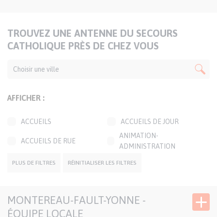
TITRE
TROUVEZ UNE ANTENNE DU SECOURS
DE
CATHOLIQUE PRÈS DE CHEZ VOUS
LA
CARTE
AFFICHER :
ACCUEILS
ACCUEILS DE JOUR
ANIMATION-
ACCUEILS DE RUE
ADMINISTRATION
BOUTIQUES SOLIDAIRES
CAFÉS SOLIDAIRES
PLUS DE FILTRES
RÉINITIALISER LES FILTRES
ÉPICERIES SOLIDAIRES
JARDINS SOLIDAIRES
MONTEREAU-FAULT-YONNE -
GROUPES CONVIVIAUX
PERMANENCES LOCALES
ÉQUIPE LOCALE
TRANSPORTS