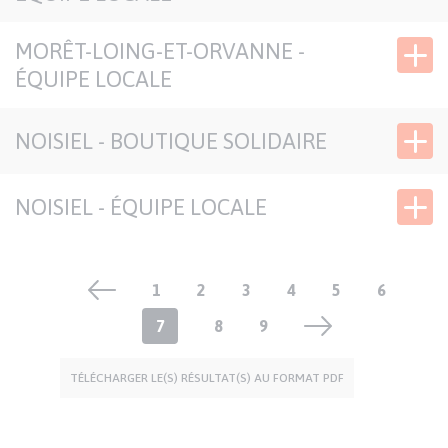
SIÈGE DÉLÉGATION
SOLIDAIRES
MORÊT-LOING-ET-ORVANNE -
ÉQUIPE LOCALE
NOISIEL - BOUTIQUE SOLIDAIRE
NOISIEL - ÉQUIPE LOCALE
Pagination
Page
1
Page
2
Page
3
Page
4
Page
5
Page
6
Page
7
Page
8
Page
9
courante
TÉLÉCHARGER LE(S) RÉSULTAT(S) AU FORMAT PDF