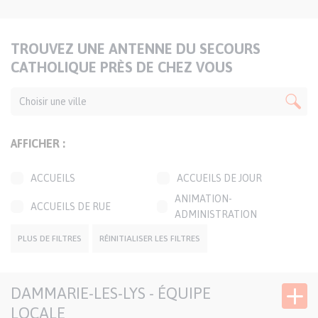
TITRE
TROUVEZ UNE ANTENNE DU SECOURS
DE
CATHOLIQUE PRÈS DE CHEZ VOUS
LA
CARTE
AFFICHER :
ACCUEILS
ACCUEILS DE JOUR
ANIMATION-
ACCUEILS DE RUE
ADMINISTRATION
BOUTIQUES SOLIDAIRES
CAFÉS SOLIDAIRES
PLUS DE FILTRES
RÉINITIALISER LES FILTRES
ÉPICERIES SOLIDAIRES
JARDINS SOLIDAIRES
DAMMARIE-LES-LYS - ÉQUIPE
GROUPES CONVIVIAUX
PERMANENCES LOCALES
LOCALE
TRANSPORTS