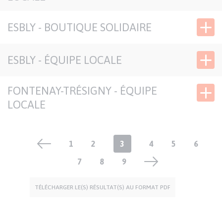
SIÈGE DÉLÉGATION
SOLIDAIRES
ESBLY - BOUTIQUE SOLIDAIRE
ESBLY - ÉQUIPE LOCALE
FONTENAY-TRÉSIGNY - ÉQUIPE
LOCALE
Pagination
Page
1
Page
2
Page
3
Page
4
Page
5
Page
6
Page
7
Page
8
courante
Page
9
TÉLÉCHARGER LE(S) RÉSULTAT(S) AU FORMAT PDF