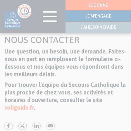
Menu
JE DONNE
latérale
JE M'ENGAGE
J'AI BESOIN D'AIDE
Aller
NOUS CONTACTER
au
contenu
Une question, un besoin, une demande. Faites-
Texte
principal
nous en part en remplissant le formulaire ci-
dessous et nos équipes vous répondront dans
les meilleurs délais.
Pour trouver l'équipe du Secours Catholique la
plus proche de chez vous, ses activités et
horaires d'ouverture, consulter le site
soliguide.fr
.