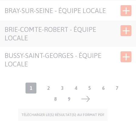
SIÈGE DÉLÉGATION
SOLIDAIRES
BRAY-SUR-SEINE - ÉQUIPE LOCALE
BRIE-COMTE-ROBERT - ÉQUIPE
LOCALE
BUSSY-SAINT-GEORGES - ÉQUIPE
LOCALE
Pagination
Page
1
Page
2
Page
3
Page
4
Page
5
Page
6
Page
7
courante
Page
8
Page
9
TÉLÉCHARGER LE(S) RÉSULTAT(S) AU FORMAT PDF