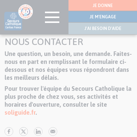
Menu
JE DONNE
latérale
JE M'ENGAGE
J'AI BESOIN D'AIDE
Aller
NOUS CONTACTER
au
contenu
Une question, un besoin, une demande. Faites-
Texte
principal
nous en part en remplissant le formulaire ci-
dessous et nos équipes vous répondront dans
les meilleurs délais.
Pour trouver l'équipe du Secours Catholique la
plus proche de chez vous, ses activités et
horaires d'ouverture, consulter le site
soliguide.fr
.