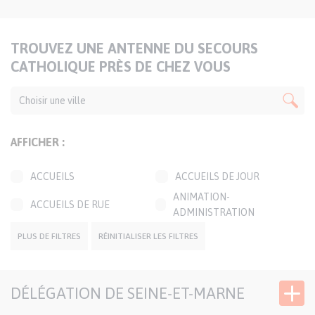
TITRE
TROUVEZ UNE ANTENNE DU SECOURS
DE
CATHOLIQUE PRÈS DE CHEZ VOUS
LA
CARTE
AFFICHER :
ACCUEILS
ACCUEILS DE JOUR
ANIMATION-
ACCUEILS DE RUE
ADMINISTRATION
BOUTIQUES SOLIDAIRES
CAFÉS SOLIDAIRES
PLUS DE FILTRES
RÉINITIALISER LES FILTRES
ÉPICERIES SOLIDAIRES
JARDINS SOLIDAIRES
GROUPES CONVIVIAUX
PERMANENCES LOCALES
DÉLÉGATION DE SEINE-ET-MARNE
TRANSPORTS