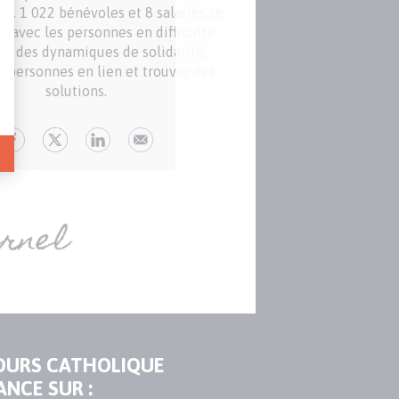
t. 1 022 bénévoles et 8 salariés se
solidaires à t
t avec les personnes en difficulté
er des dynamiques de solidarité,
s personnes en lien et trouver des
solutions.
OURS CATHOLIQUE
ANCE SUR :