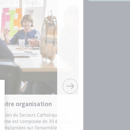
Notre organisation
Notre rés
so
gation du Secours Catholique de
Marne est composée de 30 équipes
La délégation d
s implantées sur l'ensemble du
Seine-et-Marne 