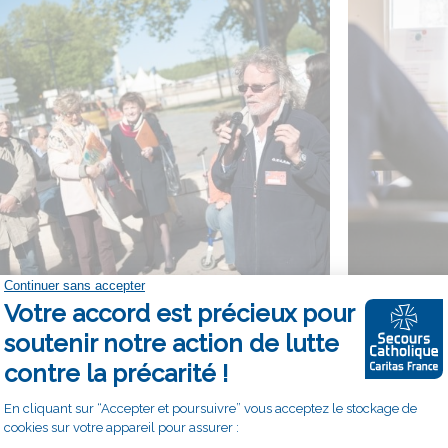
Notre plaidoyer en Seine-et-
Marne
La délé
Seine-et-
Le Secours Catholique mène au niveau
locale
tional comme au niveau local un plaidoyer