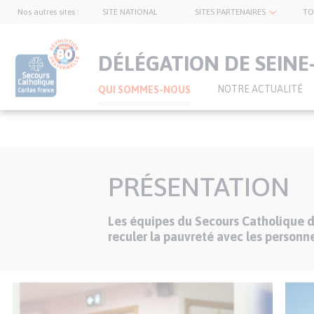
Nos autres sites :
SITE NATIONAL
SITES PARTENAIRES
TO
topnavbar
DÉLÉGATION DE SEINE
NOTRE ACTUALITÉ
QUI SOMMES-NOUS
Aller
au
PRÉSENTATION
contenu
principal
Les équipes du Secours Catholique de
Texte
reculer la pauvreté avec les person