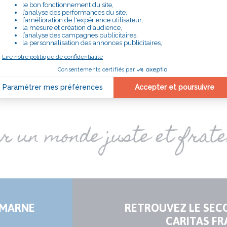
départemen
auprès des acteurs politiques et avec les
mobilisen
rsonnes en difficulté pour faire évoluer les
pour cré
pratiques et permettre aux plus pauvres
mettre le
d’accéder à une vie plus digne.
-MARNE
RETROUVEZ LE SEC
CARITAS FR