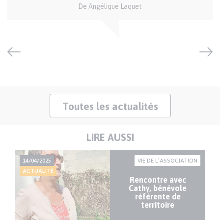
De Angélique Laquet
et
crédits
Toutes les actualités
LIRE AUSSI
NT
14/04/2025
VIE DE L’ASSOCIATION
14
ACTUALITÉ
AC
Rencontre avec
Cathy, bénévole
référente de
territoire