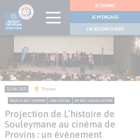
Menu
JE DONNE
latérale
JE M'ENGAGE
J'AI BESOIN D'AIDE
Visuel
Aller
bannière
au
contenu
principal
Ville(s)
22/04/2025
Provins
CONTENU
Thème
DROITS DE L’HOMME
LIEN SOCIAL
VIE DE L’ASSOCIATION
NATIONAL
Projection de L’histoire de
Souleymane au cinéma de
Provins : un événement